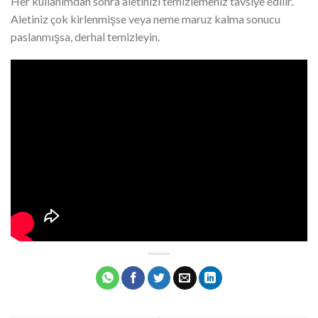
Her kullanımdan sonra aletinizi temizlemeniz tavsiye edilir.
Aletiniz çok kirlenmişse veya neme maruz kalma sonucu
paslanmışsa, derhal temizleyin.