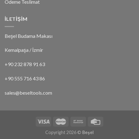
Ödeme Teslimat
İLETİŞİM
Beşel Budama Makası
Kemalpaşa / İzmir
+90 232 878 91 63
+90 555 716 43 86
sales@beseltools.com
Copyright 2026 ©
Beşel