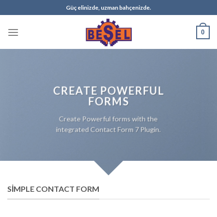
Skip
Güç elinizde, uzman bahçenizde.
to
content
0
CREATE POWERFUL
FORMS
Create Powerful forms with the
integrated Contact Form 7 Plugin.
SIMPLE CONTACT FORM