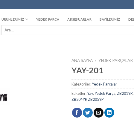
ÜRÜNLERİMİZ
YEDEK PARÇA
AKSESUARLAR
BAYİLERİMİZ
DE
Ara:
ANA SAYFA
/
YEDEK PARÇALAR
YAY-201
Add to
wishlist
Kategoriler:
Yedek Parçalar
Etiketler:
Yay
,
Yedek Parça
,
ZB201YP
,
ZB204YP
,
ZB205YP