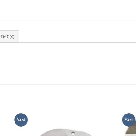
EME (0)
Yeni
Yeni
 to
Add to
list
wishlist