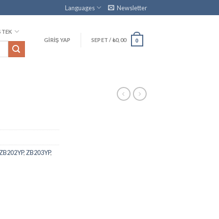
Languages
Newsletter
STEK
GIRIŞ YAP
SEPET /
₺
0,00
0
ZB202YP
,
ZB203YP
,