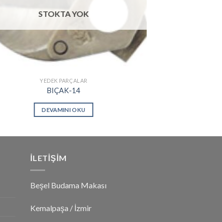
STOKTA YOK
YEDEK PARÇALAR
BIÇAK-14
DEVAMINI OKU
İLETİŞİM
Beşel Budama Makası
Kemalpaşa / İzmir