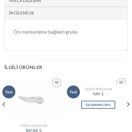
PARÇA DEĞIŞIMI
İNCELEME (0)
Örs merkezleme bağlantı grubu
İLGILI ÜRÜNLER
YEDEK PARÇALAR
Add to
Add to
Yeni
Yeni
YAY-1
wishlist
wishlist
DEVAMINI OKU
YEDEK PARÇALAR
BIÇAK 5