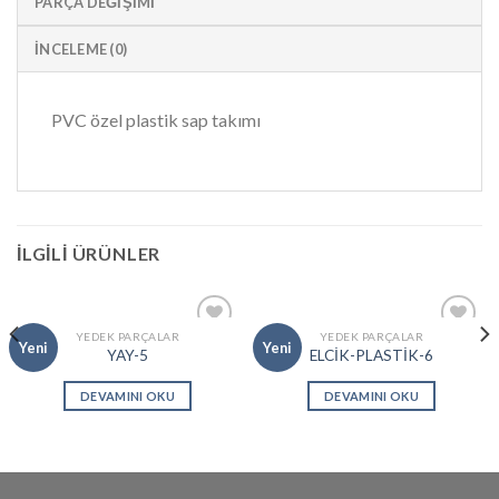
PARÇA DEĞIŞIMI
İNCELEME (0)
PVC özel plastik sap takımı
İLGILI ÜRÜNLER
YEDEK PARÇALAR
YEDEK PARÇALAR
Add to
Add to
Yeni
Yeni
YAY-5
ELCİK-PLASTİK-6
wishlist
wishlist
DEVAMINI OKU
DEVAMINI OKU