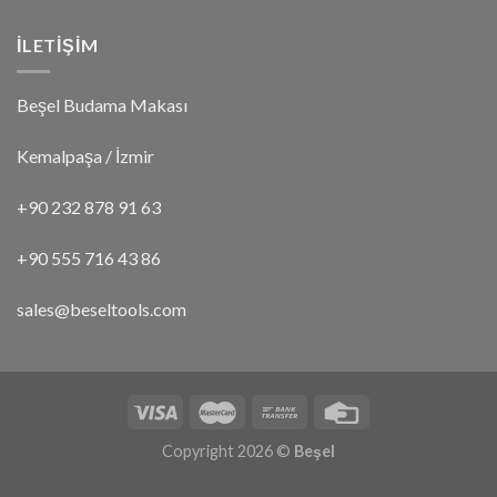
İLETİŞİM
Beşel Budama Makası
Kemalpaşa / İzmir
+90 232 878 91 63
+90 555 716 43 86
sales@beseltools.com
Copyright 2026 ©
Beşel