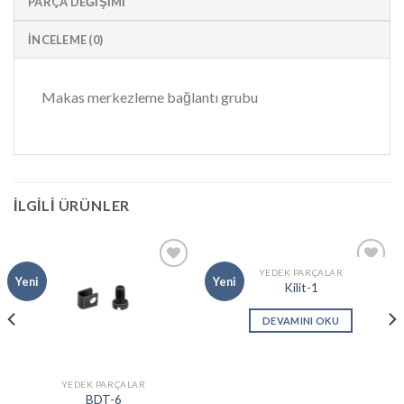
PARÇA DEĞIŞIMI
İNCELEME (0)
Makas merkezleme bağlantı grubu
İLGILI ÜRÜNLER
YEDEK PARÇALAR
Add to
Add to
Yeni
Yeni
Kilit-1
wishlist
wishlist
DEVAMINI OKU
YEDEK PARÇALAR
BDT-6